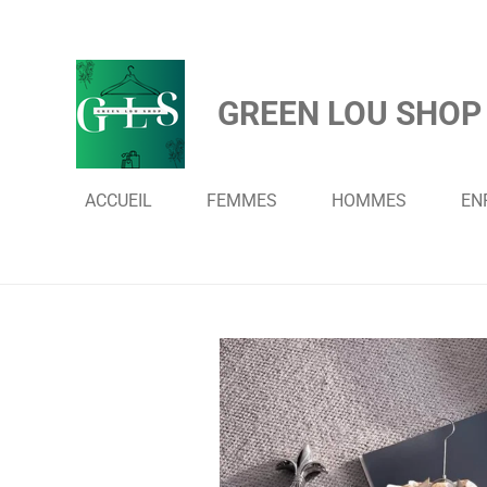
Passer
au
contenu
GREEN LOU SHOP
principal
ACCUEIL
FEMMES
HOMMES
EN