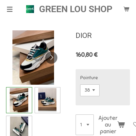
GREEN LOU SHOP
Passer
au
contenu
principal
DIOR
160,80 €
Pointure
Ajouter
au
panier