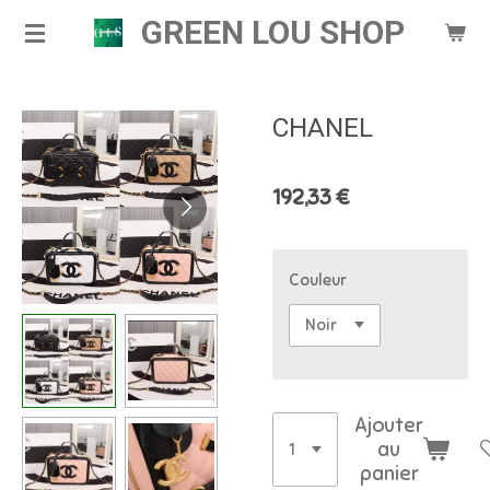
GREEN LOU SHOP
Passer
au
contenu
principal
CHANEL
192,33 €
Couleur
Ajouter
au
panier