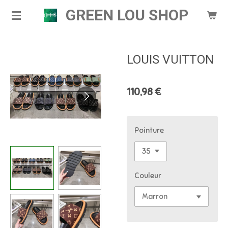
GREEN LOU SHOP
Passer
au
contenu
principal
LOUIS VUITTON
110,98 €
Pointure
Couleur