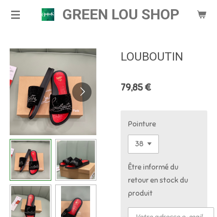
GREEN LOU SHOP
Passer
au
contenu
principal
LOUBOUTIN
79,85 €
Pointure
Être informé du
retour en stock du
produit